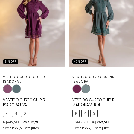
31
%
OFF
40
%
OFF
VESTIDO CURTO GUIPIR
VESTIDO CURTO GUIPIR
ISADORA :
ISADORA :
VESTIDO CURTO GUIPIR
VESTIDO CURTO GUIPIR
ISADORA UVA
ISADORA VERDE
P
M
G
P
M
G
R$449,90
R$309,90
R$449,90
R$269,90
6
x de
R$51,65
sem juros
5
x de
R$53,98
sem juros