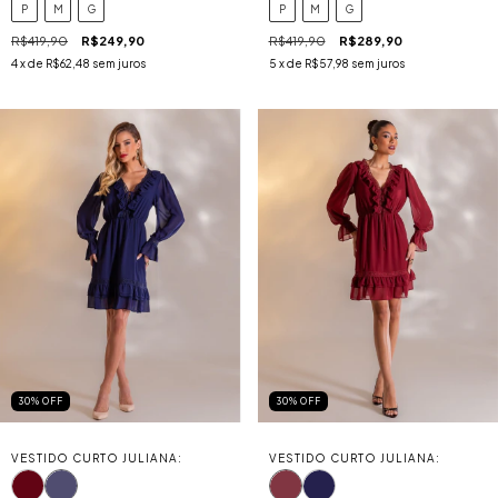
P
M
G
P
M
G
R$419,90
R$249,90
R$419,90
R$289,90
4
x de
R$62,48
sem juros
5
x de
R$57,98
sem juros
30
%
OFF
30
%
OFF
VESTIDO CURTO JULIANA:
VESTIDO CURTO JULIANA: