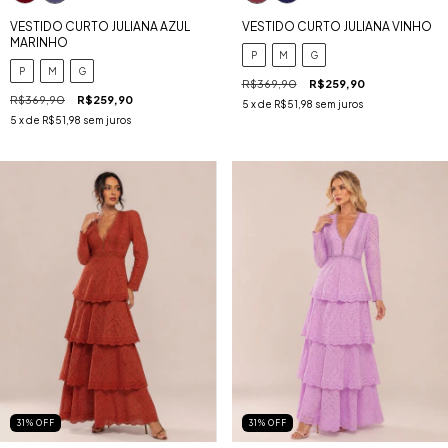
VESTIDO CURTO JULIANA AZUL
VESTIDO CURTO JULIANA VINHO
MARINHO
P
M
G
P
M
G
R$369,90
R$259,90
R$369,90
R$259,90
5
x de
R$51,98
sem juros
5
x de
R$51,98
sem juros
31
%
OFF
31
%
OFF