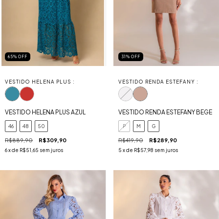
65
%
OFF
31
%
OFF
VESTIDO HELENA PLUS :
VESTIDO RENDA ESTEFANY :
VESTIDO HELENA PLUS AZUL
VESTIDO RENDA ESTEFANY BEGE
46
48
50
P
M
G
R$889,90
R$309,90
R$419,90
R$289,90
6
x de
R$51,65
sem juros
5
x de
R$57,98
sem juros