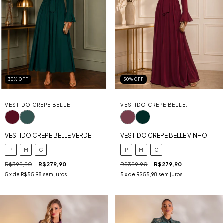
30
%
OFF
30
%
OFF
VESTIDO CREPE BELLE:
VESTIDO CREPE BELLE:
VESTIDO CREPE BELLE VERDE
VESTIDO CREPE BELLE VINHO
P
M
G
P
M
G
R$399,90
R$279,90
R$399,90
R$279,90
5
x de
R$55,98
sem juros
5
x de
R$55,98
sem juros