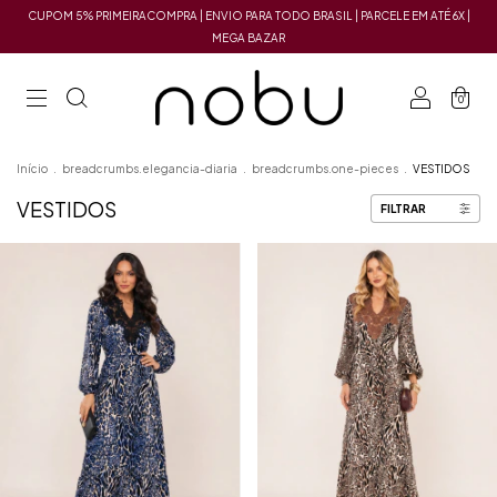
CUPOM 5% PRIMEIRACOMPRA | ENVIO PARA TODO BRASIL | PARCELE EM ATÉ 6X |
MEGA BAZAR
0
Início
.
breadcrumbs.elegancia-diaria
.
breadcrumbs.one-pieces
.
VESTIDOS
VESTIDOS
FILTRAR