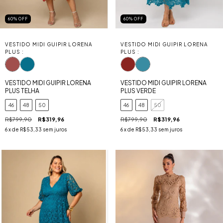
60
%
OFF
60
%
OFF
VESTIDO MIDI GUIPIR LORENA
VESTIDO MIDI GUIPIR LORENA
PLUS :
PLUS :
VESTIDO MIDI GUIPIR LORENA
VESTIDO MIDI GUIPIR LORENA
PLUS VERDE
PLUS TELHA
46
48
50
46
48
50
R$799,90
R$319,96
R$799,90
R$319,96
6
x de
R$53,33
sem juros
6
x de
R$53,33
sem juros