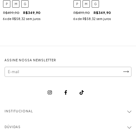
P
M
G
P
M
G
R$499,90
R$349,90
R$499,90
R$349,90
6
x de
R$58,32
sem juros
6
x de
R$58,32
sem juros
ASSINE NOSSA NEWSLETTER
INSTITUCIONAL
DÚVIDAS